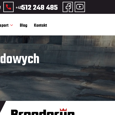
512 248 485
!
+48
sport
Blog
Kontakt
odowych