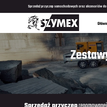
Sprzedaż przyczep samochodowych oraz akcesoriów do p
Główn
Zestaw
owych
Sprzedaż przyczep
renomowanej