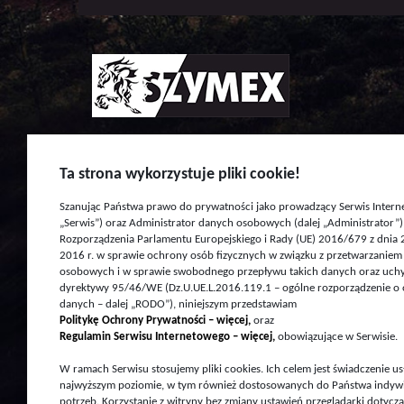
W roku 2018 firma Szymex podjęła współp
Ta strona wykorzystuje pliki cookie!
Istnieje ona od 1936 roku i specjalizuje s
oraz akcesoriów związanych z transporte
Szanując Państwa prawo do prywatności jako prowadzący Serwis Interne
„Serwis”) oraz Administrator danych osobowych (dalej „Administrator”)
jest aktualnie oficjalnym dealerem marki
Rozporządzenia Parlamentu Europejskiego i Rady (UE) 2016/679 z dnia 
2016 r. w sprawie ochrony osób fizycznych w związku z przetwarzanie
osobowych i w sprawie swobodnego przepływu takich danych oraz uchy
dyrektywy 95/46/WE (Dz.U.UE.L.2016.119.1 – ogólne rozporządzenie o
ZAPRASZAMY DO WSPÓŁPRACY!
danych – dalej „RODO”), niniejszym przedstawiam
Politykę Ochrony Prywatności – więcej,
oraz
Regulamin Serwisu Internetowego – więcej,
obowiązujące w Serwisie.
Plac Czynny: od Wtorku do Piątku 10.00-
W ramach Serwisu stosujemy pliki cookies. Ich celem jest świadczenie us
Sobota 10.00-15
najwyższym poziomie, w tym również dostosowanych do Państwa indyw
potrzeb. Korzystanie z witryny bez zmiany ustawień przeglądarki dotycz