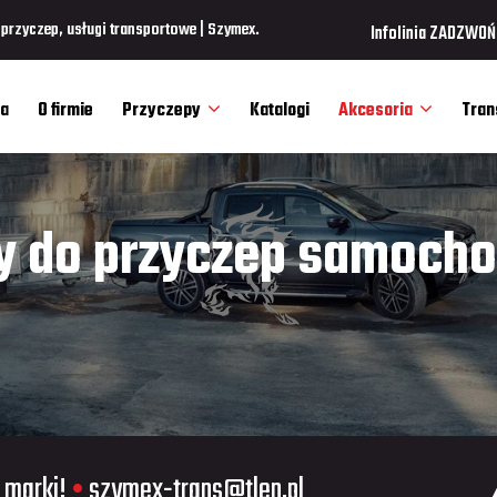
rzyczep, usługi transportowe | Szymex.
Infolinia ZADZWOŃ
a
O firmie
Przyczepy
Katalogi
Akcesoria
Tran
y do przyczep samoch
 marki!
•
szymex-trans@tlen.pl