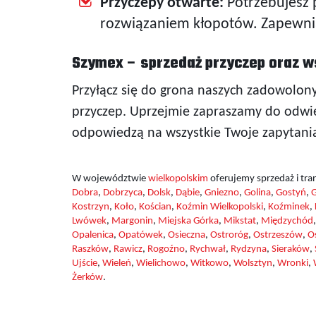
Przyczepy otwarte:
Potrzebujesz 
rozwiązaniem kłopotów. Zapewnia
Szymex – sprzedaż przyczep oraz w
Przyłącz się do grona naszych zadowolon
przyczep. Uprzejmie zapraszamy do odwied
odpowiedzą na wszystkie Twoje zapytani
W województwie
wielkopolskim
oferujemy sprzedaż i tra
Dobra
,
Dobrzyca
,
Dolsk
,
Dąbie
,
Gniezno
,
Golina
,
Gostyń
,
G
Kostrzyn
,
Koło
,
Kościan
,
Koźmin Wielkopolski
,
Koźminek
,
Lwówek
,
Margonin
,
Miejska Górka
,
Mikstat
,
Międzychód
Opalenica
,
Opatówek
,
Osieczna
,
Ostroróg
,
Ostrzeszów
,
O
Raszków
,
Rawicz
,
Rogoźno
,
Rychwał
,
Rydzyna
,
Sieraków
,
Ujście
,
Wieleń
,
Wielichowo
,
Witkowo
,
Wolsztyn
,
Wronki
,
Żerków
.