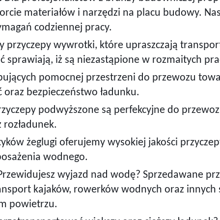
orcie materiałów i narzędzi na placu budowy. Na
magań codziennej pracy.
przyczepy wywrotki, które upraszczają transport 
ć sprawiają, iż są niezastąpione w rozmaitych p
bujących pomocnej przestrzeni do przewozu tow
 oraz bezpieczeństwo ładunku.
zyczepy podwyższone są perfekcyjne do przewozu
z rozładunek.
yków żeglugi oferujemy wysokiej jakości przyczep
yposażenia wodnego.
rzewidujesz wyjazd nad wodę? Sprzedawane prz
nsport kajaków, rowerków wodnych oraz innych s
ym powietrzu.