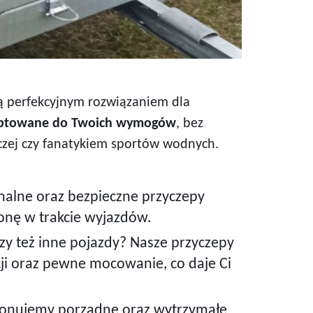
 są perfekcyjnym rozwiązaniem dla
aptowane do Twoich wymogów
, bez
czej czy fanatykiem sportów wodnych.
alne oraz bezpieczne przyczepy
onę w trakcie wyjazdów.
y też inne pojazdy? Nasze przyczepy
ji oraz pewne mocowanie, co daje Ci
ponujemy porządne oraz wytrzymałe