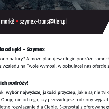
 marki!
•
szymex-trans@tlen.pl
ia od ręki – Szymex
łono natury? A może planujesz długie podróże samoc
z względu na Twoje wymogi, w opisującej nas ofercie z
ich podróży!
oki
wybór najwyższej jakości przyczep
, jakie są nie ty
Obojętnie od tego, czy przewidujesz rodzinny wyjazd 
etne rozwiązanie dla Ciebie. Skorzystaj z oferowanego