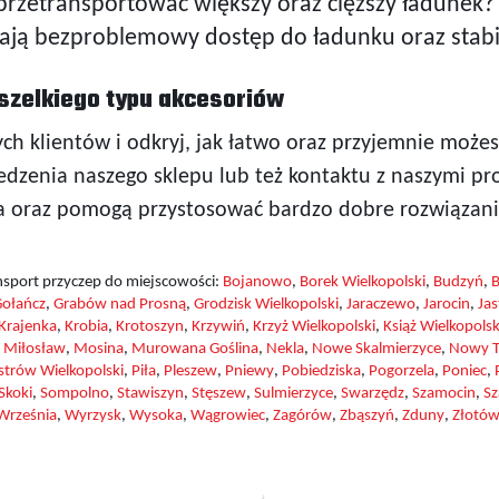
przetransportować większy oraz cięższy ładunek?
ją bezproblemowy dostęp do ładunku oraz stabil
szelkiego typu akcesoriów
ych klientów i odkryj, jak łatwo oraz przyjemnie mo
zenia naszego sklepu lub też kontaktu z naszymi prof
a oraz pomogą przystosować bardzo dobre rozwiązanie
nsport przyczep do miejscowości:
Bojanowo
,
Borek Wielkopolski
,
Budzyń
,
ołańcz
,
Grabów nad Prosną
,
Grodzisk Wielkopolski
,
Jaraczewo
,
Jarocin
,
Jas
Krajenka
,
Krobia
,
Krotoszyn
,
Krzywiń
,
Krzyż Wielkopolski
,
Książ Wielkopolsk
,
Miłosław
,
Mosina
,
Murowana Goślina
,
Nekla
,
Nowe Skalmierzyce
,
Nowy T
strów Wielkopolski
,
Piła
,
Pleszew
,
Pniewy
,
Pobiedziska
,
Pogorzela
,
Poniec
,
Skoki
,
Sompolno
,
Stawiszyn
,
Stęszew
,
Sulmierzyce
,
Swarzędz
,
Szamocin
,
S
Września
,
Wyrzysk
,
Wysoka
,
Wągrowiec
,
Zagórów
,
Zbąszyń
,
Zduny
,
Złotó