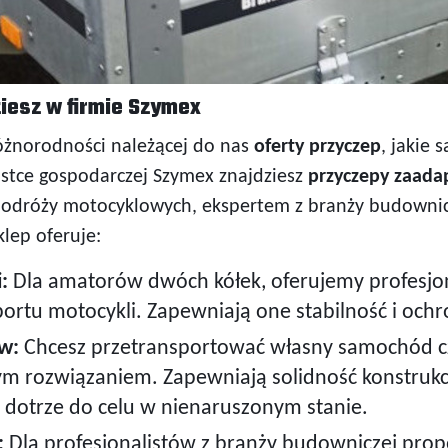
ziesz w firmie Szymex
óżnorodności należącej do nas
oferty przyczep
, jakie
stce gospodarczej Szymex znajdziesz
przyczepy zaad
 podróży motocyklowych, ekspertem z branży budowni
klep oferuje:
:
Dla amatorów dwóch kółek, oferujemy profesjon
rtu motocykli. Zapewniają one stabilność i ochr
w:
Chcesz przetransportować własny samochód cz
m rozwiązaniem. Zapewniają solidność konstrukc
d dotrze do celu w nienaruszonym stanie.
:
Dla profesjonalistów z branży budowniczej pro