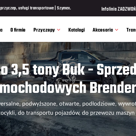
rzyczep, usługi transportowe | Szymex.
Infolinia ZADZWOŃ
a
O firmie
Przyczepy
Katalogi
Akcesoria
Tran
o 3,5 tony Buk - Sprze
mochodowych Brende
wersalne, podwyższone, otwarte, podłodziowe, wywrot
ocykli, do transportu pojazdów, do przewozu maszyn