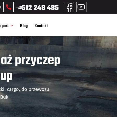
512 248 485
!
+48
sport
Blog
Kontakt
daż przyczep
rup
ki, cargo, do przewozu
 Buk