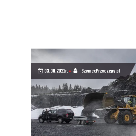
03.08.2022r.
SzymexPrzyczepy.pl
•