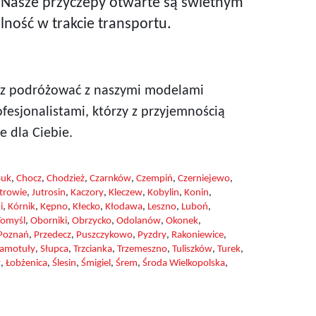
 Nasze przyczepy otwarte są świetnym
ność w trakcie transportu.
żesz podróżować z naszymi modelami
esjonalistami, którzy z przyjemnością
 dla Ciebie.
Buk
,
Chocz
,
Chodzież
,
Czarnków
,
Czempiń
,
Czerniejewo
,
trowie
,
Jutrosin
,
Kaczory
,
Kleczew
,
Kobylin
,
Konin
,
i
,
Kórnik
,
Kępno
,
Kłecko
,
Kłodawa
,
Leszno
,
Luboń
,
omyśl
,
Oborniki
,
Obrzycko
,
Odolanów
,
Okonek
,
Poznań
,
Przedecz
,
Puszczykowo
,
Pyzdry
,
Rakoniewice
,
zamotuły
,
Słupca
,
Trzcianka
,
Trzemeszno
,
Tuliszków
,
Turek
,
w
,
Łobżenica
,
Ślesin
,
Śmigiel
,
Śrem
,
Środa Wielkopolska
,