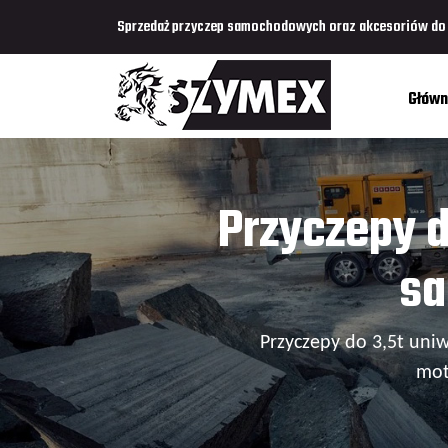
Sprzedaż przyczep samochodowych oraz akcesoriów do p
Główn
Przyczepy d
sa
Przyczepy do 3,5t uni
mot
owych