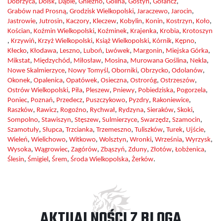
Dobrzyca
,
Dolsk
,
Dąbie
,
Gniezno
,
Golina
,
Gostyń
,
Gołańcz
,
Grabów nad Prosną
,
Grodzisk Wielkopolski
,
Jaraczewo
,
Jarocin
,
Jastrowie
,
Jutrosin
,
Kaczory
,
Kleczew
,
Kobylin
,
Konin
,
Kostrzyn
,
Koło
,
Kościan
,
Koźmin Wielkopolski
,
Koźminek
,
Krajenka
,
Krobia
,
Krotoszyn
,
Krzywiń
,
Krzyż Wielkopolski
,
Książ Wielkopolski
,
Kórnik
,
Kępno
,
Kłecko
,
Kłodawa
,
Leszno
,
Luboń
,
Lwówek
,
Margonin
,
Miejska Górka
,
Mikstat
,
Międzychód
,
Miłosław
,
Mosina
,
Murowana Goślina
,
Nekla
,
Nowe Skalmierzyce
,
Nowy Tomyśl
,
Oborniki
,
Obrzycko
,
Odolanów
,
Okonek
,
Opalenica
,
Opatówek
,
Osieczna
,
Ostroróg
,
Ostrzeszów
,
Ostrów Wielkopolski
,
Piła
,
Pleszew
,
Pniewy
,
Pobiedziska
,
Pogorzela
,
Poniec
,
Poznań
,
Przedecz
,
Puszczykowo
,
Pyzdry
,
Rakoniewice
,
Raszków
,
Rawicz
,
Rogoźno
,
Rychwał
,
Rydzyna
,
Sieraków
,
Skoki
,
Sompolno
,
Stawiszyn
,
Stęszew
,
Sulmierzyce
,
Swarzędz
,
Szamocin
,
Szamotuły
,
Słupca
,
Trzcianka
,
Trzemeszno
,
Tuliszków
,
Turek
,
Ujście
,
Wieleń
,
Wielichowo
,
Witkowo
,
Wolsztyn
,
Wronki
,
Września
,
Wyrzysk
,
Wysoka
,
Wągrowiec
,
Zagórów
,
Zbąszyń
,
Zduny
,
Złotów
,
Łobżenica
,
Ślesin
,
Śmigiel
,
Śrem
,
Środa Wielkopolska
,
Żerków
.
AKTUALNOŚCI Z BLOGA