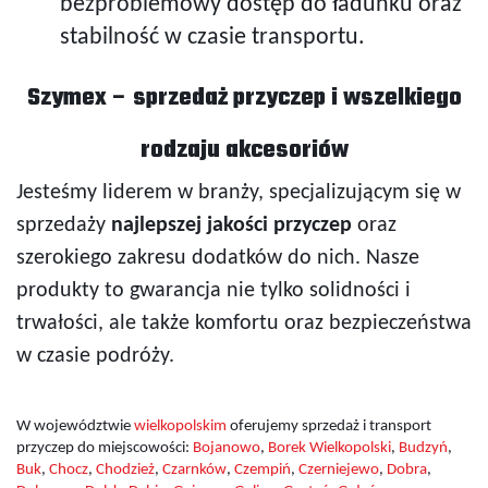
bezproblemowy dostęp do ładunku oraz
stabilność w czasie transportu.
Szymex – sprzedaż przyczep i wszelkiego
rodzaju akcesoriów
Jesteśmy liderem w branży, specjalizującym się w
sprzedaży
najlepszej jakości przyczep
oraz
szerokiego zakresu dodatków do nich. Nasze
produkty to gwarancja nie tylko solidności i
trwałości, ale także komfortu oraz bezpieczeństwa
w czasie podróży.
W województwie
wielkopolskim
oferujemy sprzedaż i transport
przyczep do miejscowości:
Bojanowo
,
Borek Wielkopolski
,
Budzyń
,
Buk
,
Chocz
,
Chodzież
,
Czarnków
,
Czempiń
,
Czerniejewo
,
Dobra
,