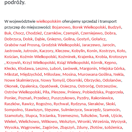
podróży.
W województwie
wielkopolskim
oferujemy sprzedaż i transport
przyczep do miejscowości:
Bojanowo
,
Borek Wielkopolski
,
Budzyń
,
Buk
,
Chocz
,
Chodzież
,
Czarnków
,
Czempiń
,
Czerniejewo
,
Dobra
,
Dobrzyca
,
Dolsk
,
Dąbie
,
Gniezno
,
Golina
,
Gostyń
,
Gołańcz
,
Grabów nad Prosną
,
Grodzisk Wielkopolski
,
Jaraczewo
,
Jarocin
,
Jastrowie
,
Jutrosin
,
Kaczory
,
Kleczew
,
Kobylin
,
Konin
,
Kostrzyn
,
Koło
,
Kościan
,
Koźmin Wielkopolski
,
Koźminek
,
Krajenka
,
Krobia
,
Krotoszyn
,
Krzywiń
,
Krzyż Wielkopolski
,
Książ Wielkopolski
,
Kórnik
,
Kępno
,
Kłecko
,
Kłodawa
,
Leszno
,
Luboń
,
Lwówek
,
Margonin
,
Miejska Górka
,
Mikstat
,
Międzychód
,
Miłosław
,
Mosina
,
Murowana Goślina
,
Nekla
,
Nowe Skalmierzyce
,
Nowy Tomyśl
,
Oborniki
,
Obrzycko
,
Odolanów
,
Okonek
,
Opalenica
,
Opatówek
,
Osieczna
,
Ostroróg
,
Ostrzeszów
,
Ostrów Wielkopolski
,
Piła
,
Pleszew
,
Pniewy
,
Pobiedziska
,
Pogorzela
,
Poniec
,
Poznań
,
Przedecz
,
Puszczykowo
,
Pyzdry
,
Rakoniewice
,
Raszków
,
Rawicz
,
Rogoźno
,
Rychwał
,
Rydzyna
,
Sieraków
,
Skoki
,
Sompolno
,
Stawiszyn
,
Stęszew
,
Sulmierzyce
,
Swarzędz
,
Szamocin
,
Szamotuły
,
Słupca
,
Trzcianka
,
Trzemeszno
,
Tuliszków
,
Turek
,
Ujście
,
Wieleń
,
Wielichowo
,
Witkowo
,
Wolsztyn
,
Wronki
,
Września
,
Wyrzysk
,
Wysoka
,
Wągrowiec
,
Zagórów
,
Zbąszyń
,
Zduny
,
Złotów
,
Łobżenica
,