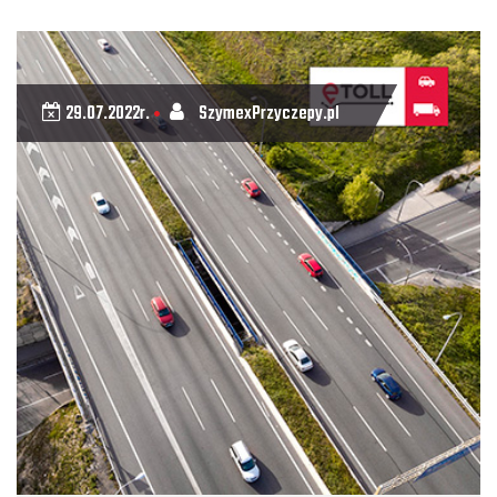
29.07.2022r.
SzymexPrzyczepy.pl
•