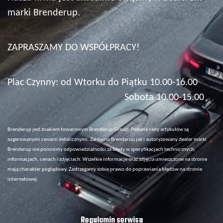
marki Brenderup.
ZAPRASZAMY DO WSPÓŁPRACY!
Plac Czynny: od Wtorku do Piątku 10.00-16.00
Sobota 10.00-15.00
Brenderup jest znakiem towarowym Brenderup Group. Podane ceny artykułów są
sugerowanymi cenami detalicznymi. Zarówno Brenderup jak i autoryzowany dealer marki
Brenderup nie ponosimy odpowiedzialności za błędy w specyfikacjach technicznych,
informacjach, cenach i zdjęciach. Wszelkie informacje oraz zdjęcia umieszczone na stronie
mają charakter poglądowy. Zastrzegamy sobie prawo do poprawiania błędów na stronie
internetowej.
Regulamin serwisu