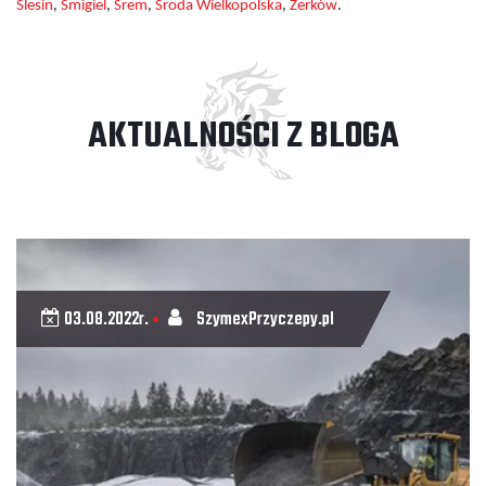
Ślesin
,
Śmigiel
,
Śrem
,
Środa Wielkopolska
,
Żerków
.
AKTUALNOŚCI Z BLOGA
03.08.2022r.
SzymexPrzyczepy.pl
•