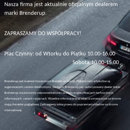
Nasza firma jest aktualnie oficjalnym dealerem
marki Brenderup.
ZAPRASZAMY DO WSPÓŁPRACY!
Plac Czynny: od Wtorku do Piątku 10.00-16.00
Sobota 10.00-15.00
Brenderup jest znakiem towarowym Brenderup Group. Podane ceny artykułów są
sugerowanymi cenami detalicznymi. Zarówno Brenderup jak i autoryzowany dealer marki
Brenderup nie ponosimy odpowiedzialności za błędy w specyfikacjach technicznych,
informacjach, cenach i zdjęciach. Wszelkie informacje oraz zdjęcia umieszczone na stronie
mają charakter poglądowy. Zastrzegamy sobie prawo do poprawiania błędów na stronie
internetowej.