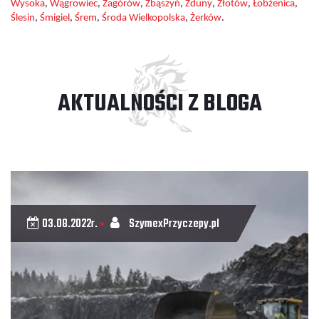
Wysoka
,
Wągrowiec
,
Zagórów
,
Zbąszyń
,
Zduny
,
Złotów
,
Łobżenica
,
Ślesin
,
Śmigiel
,
Śrem
,
Środa Wielkopolska
,
Żerków
.
AKTUALNOŚCI Z BLOGA
03.08.2022r.
SzymexPrzyczepy.pl
•