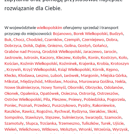
rozwiązanie dla Ciebie.
W województwie
wielkopolskim
oferujemy sprzedaż i transport
przyczep do miejscowości:
Bojanowo
,
Borek Wielkopolski
,
Budzyń
,
Buk
,
Chocz
,
Chodzież
,
Czarnków
,
Czempiń
,
Czerniejewo
,
Dobra
,
Dobrzyca
,
Dolsk
,
Dąbie
,
Gniezno
,
Golina
,
Gostyń
,
Gołańcz
,
Grabów nad Prosną
,
Grodzisk Wielkopolski
,
Jaraczewo
,
Jarocin
,
Jastrowie
,
Jutrosin
,
Kaczory
,
Kleczew
,
Kobylin
,
Konin
,
Kostrzyn
,
Koło
,
Kościan
,
Koźmin Wielkopolski
,
Koźminek
,
Krajenka
,
Krobia
,
Krotoszyn
,
Krzywiń
,
Krzyż Wielkopolski
,
Książ Wielkopolski
,
Kórnik
,
Kępno
,
Kłecko
,
Kłodawa
,
Leszno
,
Luboń
,
Lwówek
,
Margonin
,
Miejska Górka
,
Mikstat
,
Międzychód
,
Miłosław
,
Mosina
,
Murowana Goślina
,
Nekla
,
Nowe Skalmierzyce
,
Nowy Tomyśl
,
Oborniki
,
Obrzycko
,
Odolanów
,
Okonek
,
Opalenica
,
Opatówek
,
Osieczna
,
Ostroróg
,
Ostrzeszów
,
Ostrów Wielkopolski
,
Piła
,
Pleszew
,
Pniewy
,
Pobiedziska
,
Pogorzela
,
Poniec
,
Poznań
,
Przedecz
,
Puszczykowo
,
Pyzdry
,
Rakoniewice
,
Raszków
,
Rawicz
,
Rogoźno
,
Rychwał
,
Rydzyna
,
Sieraków
,
Skoki
,
Sompolno
,
Stawiszyn
,
Stęszew
,
Sulmierzyce
,
Swarzędz
,
Szamocin
,
Szamotuły
,
Słupca
,
Trzcianka
,
Trzemeszno
,
Tuliszków
,
Turek
,
Ujście
,
Wieleń
,
Wielichowo
,
Witkowo
,
Wolsztyn
,
Wronki
,
Września
,
Wyrzysk
,