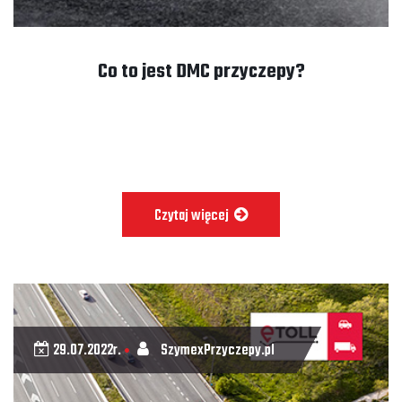
Co to jest DMC przyczepy?
Czytaj więcej
29.07.2022r.
SzymexPrzyczepy.pl
•