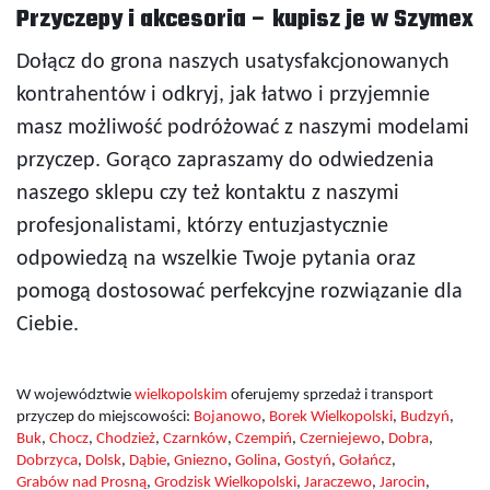
Przyczepy i akcesoria – kupisz je w Szymex
Dołącz do grona naszych usatysfakcjonowanych
kontrahentów i odkryj, jak łatwo i przyjemnie
masz możliwość podróżować z naszymi modelami
przyczep. Gorąco zapraszamy do odwiedzenia
naszego sklepu czy też kontaktu z naszymi
profesjonalistami, którzy entuzjastycznie
odpowiedzą na wszelkie Twoje pytania oraz
pomogą dostosować perfekcyjne rozwiązanie dla
Ciebie.
W województwie
wielkopolskim
oferujemy sprzedaż i transport
przyczep do miejscowości:
Bojanowo
,
Borek Wielkopolski
,
Budzyń
,
Buk
,
Chocz
,
Chodzież
,
Czarnków
,
Czempiń
,
Czerniejewo
,
Dobra
,
Dobrzyca
,
Dolsk
,
Dąbie
,
Gniezno
,
Golina
,
Gostyń
,
Gołańcz
,
Grabów nad Prosną
,
Grodzisk Wielkopolski
,
Jaraczewo
,
Jarocin
,