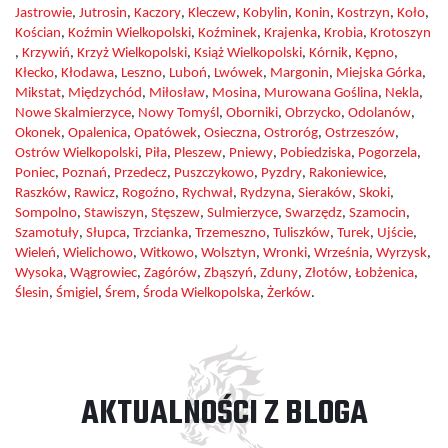
Jastrowie
,
Jutrosin
,
Kaczory
,
Kleczew
,
Kobylin
,
Konin
,
Kostrzyn
,
Koło
,
Kościan
,
Koźmin Wielkopolski
,
Koźminek
,
Krajenka
,
Krobia
,
Krotoszyn
,
Krzywiń
,
Krzyż Wielkopolski
,
Książ Wielkopolski
,
Kórnik
,
Kępno
,
Kłecko
,
Kłodawa
,
Leszno
,
Luboń
,
Lwówek
,
Margonin
,
Miejska Górka
,
Mikstat
,
Międzychód
,
Miłosław
,
Mosina
,
Murowana Goślina
,
Nekla
,
Nowe Skalmierzyce
,
Nowy Tomyśl
,
Oborniki
,
Obrzycko
,
Odolanów
,
Okonek
,
Opalenica
,
Opatówek
,
Osieczna
,
Ostroróg
,
Ostrzeszów
,
Ostrów Wielkopolski
,
Piła
,
Pleszew
,
Pniewy
,
Pobiedziska
,
Pogorzela
,
Poniec
,
Poznań
,
Przedecz
,
Puszczykowo
,
Pyzdry
,
Rakoniewice
,
Raszków
,
Rawicz
,
Rogoźno
,
Rychwał
,
Rydzyna
,
Sieraków
,
Skoki
,
Sompolno
,
Stawiszyn
,
Stęszew
,
Sulmierzyce
,
Swarzędz
,
Szamocin
,
Szamotuły
,
Słupca
,
Trzcianka
,
Trzemeszno
,
Tuliszków
,
Turek
,
Ujście
,
Wieleń
,
Wielichowo
,
Witkowo
,
Wolsztyn
,
Wronki
,
Września
,
Wyrzysk
,
Wysoka
,
Wągrowiec
,
Zagórów
,
Zbąszyń
,
Zduny
,
Złotów
,
Łobżenica
,
Ślesin
,
Śmigiel
,
Śrem
,
Środa Wielkopolska
,
Żerków
.
AKTUALNOŚCI Z BLOGA