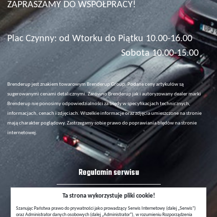
ZAPRASZAMY DO WSPÓŁPRACY!
Plac Czynny: od Wtorku do Piątku 10.00-16.00
Sobota 10.00-15.00
Brenderup jest znakiem towarowym Brenderup Group. Podane ceny artykułów są
sugerowanymi cenami detalicznymi. Zarówno Brenderup jak i autoryzowany dealer marki
Brenderup nie ponosimy odpowiedzialności za błędy w specyfikacjach technicznych,
informacjach, cenach i zdjęciach. Wszelkie informacje oraz zdjęcia umieszczone na stronie
mają charakter poglądowy. Zastrzegamy sobie prawo do poprawiania błędów na stronie
internetowej.
Regulamin serwisu
Polityka Ochrony Prywatności
Ta strona wykorzystuje pliki cookie!
Szanując Państwa prawo do prywatności jako prowadzący Serwis Internetowy (dalej „Serwis”)
oraz Administrator danych osobowych (dalej „Administrator”), w rozumieniu Rozporządzenia