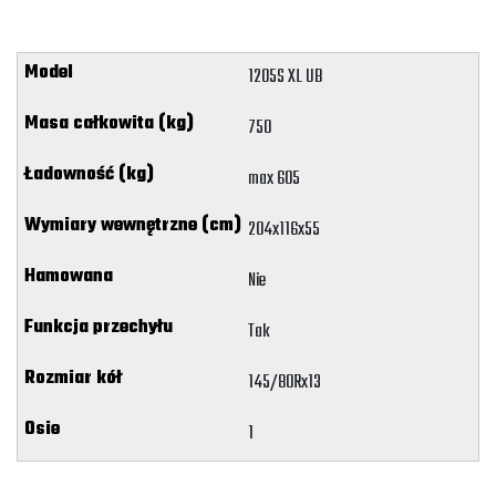
1205S XL UB
750
max 605
204x116x55
Nie
Tak
145/80Rx13
1