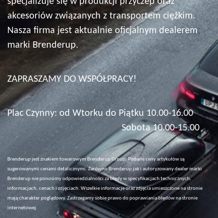
specjalizuje się w produkcji przyczep oraz
akcesoriów związanych z transportem ciężkim.
Nasza firma jest aktualnie oficjalnym dealerem
marki Brenderup.
ZAPRASZAMY DO WSPÓŁPRACY!
Plac Czynny: od Wtorku do Piątku 10.00-16.00
Sobota 10.00-15.00
Brenderup jest znakiem towarowym Brenderup Group. Podane ceny artykułów są
sugerowanymi cenami detalicznymi. Zarówno Brenderup jak i autoryzowany dealer marki
Brenderup nie ponosimy odpowiedzialności za błędy w specyfikacjach technicznych,
informacjach, cenach i zdjęciach. Wszelkie informacje oraz zdjęcia umieszczone na stronie
mają charakter poglądowy. Zastrzegamy sobie prawo do poprawiania błędów na stronie
internetowej.