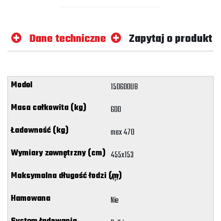
Dane techniczne
Zapytaj o produkt
150600UB
600
max 470
455x153
4,7
Nie