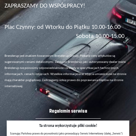
ZAPRASZAMY DO WSPÓŁPRACY!
Plac Czynny: od Wtorku do Piątku 10.00-16.00
Sobota 10.00-15.00
Brenderup jest znakiem towarowym Brenderup Group. Podane ceny artykułów są
sugerowanymi cenami detalicznymi. Zarówno Brenderup jak i autoryzowany dealer marki
Brenderup nie ponosimy odpowiedzialności za błędy w specyfikacjach technicznych,
informacjach, cenach i zdjęciach. Wszelkie informacje oraz zdjęcia umieszczone na stronie
mają charakter poglądowy. Zastrzegamy sobie prawo do poprawiania błędów na stronie
internetowej.
Regulamin serwisu
Polityka Ochrony Prywatności
Ta strona wykorzystuje pliki cookie!
Szanując Państwa prawo do prywatności jako prowadzący Serwis Internetowy (dalej „Serwis”)