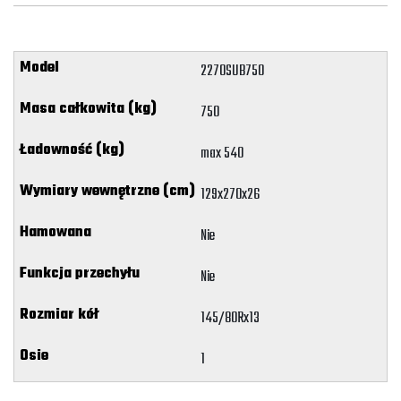
2270SUB750
750
max 540
129x270x26
Nie
Nie
145/80Rx13
1