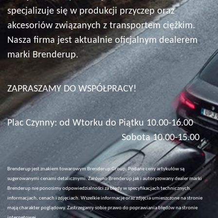
specjalizuje się w produkcji przyczep oraz
akcesoriów związanych z transportem ciężkim.
Nasza firma jest aktualnie oficjalnym dealerem
marki Brenderup.
ZAPRASZAMY DO WSPÓŁPRACY!
Plac Czynny: od Wtorku do Piątku 10.00-16.00
Sobota 10.00-15.00
Brenderup jest znakiem towarowym Brenderup Group. Podane ceny artykułów są
sugerowanymi cenami detalicznymi. Zarówno Brenderup jak i autoryzowany dealer marki
Brenderup nie ponosimy odpowiedzialności za błędy w specyfikacjach technicznych,
informacjach, cenach i zdjęciach. Wszelkie informacje oraz zdjęcia umieszczone na stronie
mają charakter poglądowy. Zastrzegamy sobie prawo do poprawiania błędów na stronie
internetowej.