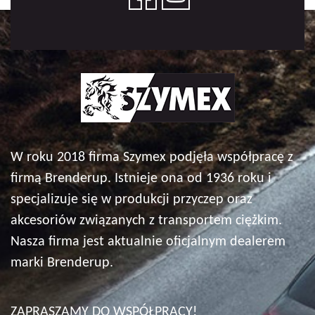
W roku 2018 firma Szymex podjęła współpracę z
firmą Brenderup. Istnieje ona od 1936 roku i
specjalizuje się w produkcji przyczep oraz
akcesoriów związanych z transportem ciężkim.
Nasza firma jest aktualnie oficjalnym dealerem
marki Brenderup.
ZAPRASZAMY DO WSPÓŁPRACY!