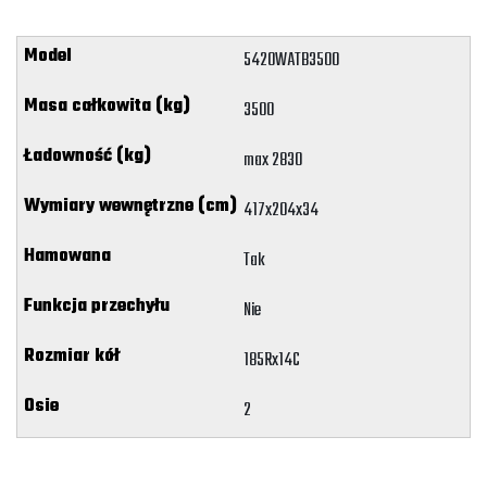
5420WATB3500
3500
max 2830
417x204x34
Tak
Nie
185Rx14C
2