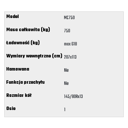
MC750
750
max 618
207x113
Nie
Nie
145/80Rx13
1