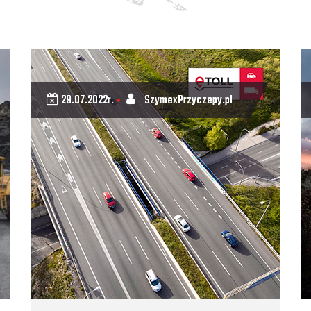
29.07.2022r.
SzymexPrzyczepy.pl
•