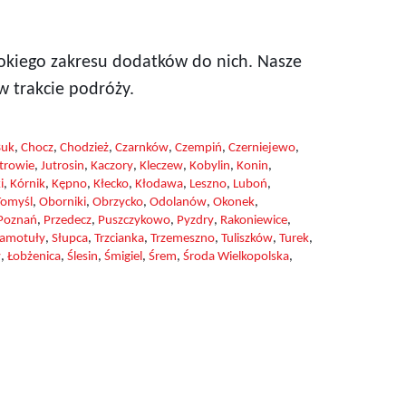
okiego zakresu dodatków do nich. Nasze
w trakcie podróży.
Buk
,
Chocz
,
Chodzież
,
Czarnków
,
Czempiń
,
Czerniejewo
,
trowie
,
Jutrosin
,
Kaczory
,
Kleczew
,
Kobylin
,
Konin
,
i
,
Kórnik
,
Kępno
,
Kłecko
,
Kłodawa
,
Leszno
,
Luboń
,
omyśl
,
Oborniki
,
Obrzycko
,
Odolanów
,
Okonek
,
Poznań
,
Przedecz
,
Puszczykowo
,
Pyzdry
,
Rakoniewice
,
zamotuły
,
Słupca
,
Trzcianka
,
Trzemeszno
,
Tuliszków
,
Turek
,
w
,
Łobżenica
,
Ślesin
,
Śmigiel
,
Śrem
,
Środa Wielkopolska
,