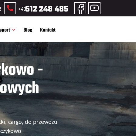
512 248 485
!
+48
sport
Blog
Kontakt
ykowo -
dowych
ki, cargo, do przewozu
zczykowo