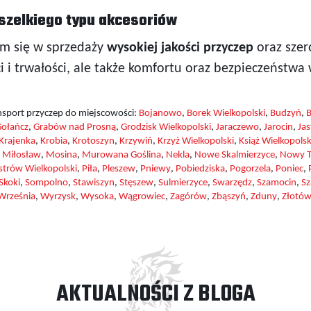
szelkiego typu akcesoriów
ym się w sprzedaży
wysokiej jakości przyczep
oraz szer
i i trwałości, ale także komfortu oraz bezpieczeństwa 
nsport przyczep do miejscowości:
Bojanowo
,
Borek Wielkopolski
,
Budzyń
,
ołańcz
,
Grabów nad Prosną
,
Grodzisk Wielkopolski
,
Jaraczewo
,
Jarocin
,
Jas
Krajenka
,
Krobia
,
Krotoszyn
,
Krzywiń
,
Krzyż Wielkopolski
,
Książ Wielkopolsk
,
Miłosław
,
Mosina
,
Murowana Goślina
,
Nekla
,
Nowe Skalmierzyce
,
Nowy T
strów Wielkopolski
,
Piła
,
Pleszew
,
Pniewy
,
Pobiedziska
,
Pogorzela
,
Poniec
,
Skoki
,
Sompolno
,
Stawiszyn
,
Stęszew
,
Sulmierzyce
,
Swarzędz
,
Szamocin
,
S
Września
,
Wyrzysk
,
Wysoka
,
Wągrowiec
,
Zagórów
,
Zbąszyń
,
Zduny
,
Złotó
AKTUALNOŚCI Z BLOGA