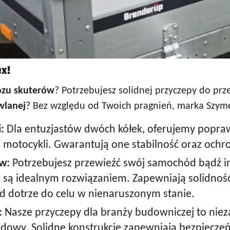
ex!
ozu skuterów
? Potrzebujesz solidnej przyczepy do p
wlanej
? Bez względu od Twoich pragnień, marka Szyme
:
Dla entuzjastów dwóch kółek, oferujemy popra
otocykli. Gwarantują one stabilność oraz ochro
w:
Potrzebujesz przewieźć swój samochód bądź i
są idealnym rozwiązaniem. Zapewniają solidność
zd dotrze do celu w nienaruszonym stanie.
:
Nasze przyczepy dla branży budowniczej to nie
udowy. Solidne konstrukcje zapewniają bezpiecze