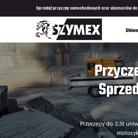
Sprzedaż przyczep samochodowych oraz akcesoriów do p
Główn
Przycz
Sprze
Przyczepy do 3,5t uni
owych
motocyk