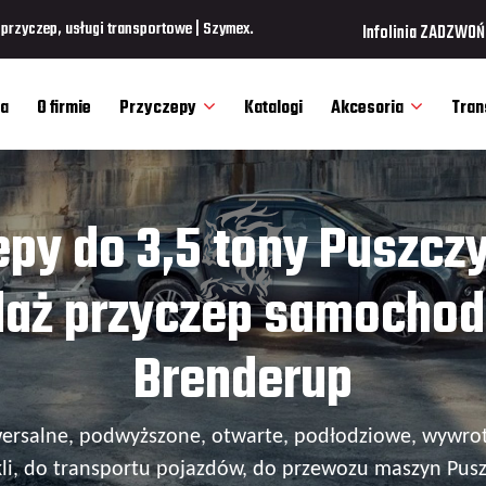
rzyczep, usługi transportowe | Szymex.
Infolinia ZADZWOŃ
a
O firmie
Przyczepy
Katalogi
Akcesoria
Tran
epy do 3,5 tony Puszcz
daż przyczep samocho
Brenderup
wersalne, podwyższone, otwarte, podłodziowe, wywrot
li, do transportu pojazdów, do przewozu maszyn Pus