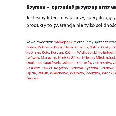
Szymex – sprzedaż przyczep oraz w
Jesteśmy liderem w branży, specjalizując
produkty to gwarancja nie tylko solidnośc
W województwie
wielkopolskim
oferujemy sprzedaż i tra
Dobra
,
Dobrzyca
,
Dolsk
,
Dąbie
,
Gniezno
,
Golina
,
Gostyń
,
G
Kostrzyn
,
Koło
,
Kościan
,
Koźmin Wielkopolski
,
Koźminek
,
Lwówek
,
Margonin
,
Miejska Górka
,
Mikstat
,
Międzychód
Opalenica
,
Opatówek
,
Osieczna
,
Ostroróg
,
Ostrzeszów
,
O
Raszków
,
Rawicz
,
Rogoźno
,
Rychwał
,
Rydzyna
,
Sieraków
,
Ujście
,
Wieleń
,
Wielichowo
,
Witkowo
,
Wolsztyn
,
Wronki
,
Żerków
.