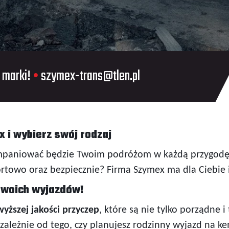
 marki!
•
szymex-trans@tlen.pl
 i wybierz swój rodzaj
ompaniować będzie Twoim podróżom w każdą przygodę?
ortowo oraz bezpiecznie? Firma Szymex ma dla Ciebie
 Twoich wyjazdów!
yższej jakości przyczep
, które są nie tylko porządne 
eżnie od tego, czy planujesz rodzinny wyjazd na kem